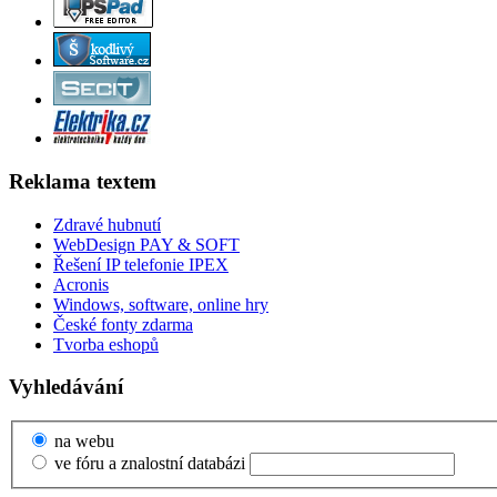
Reklama textem
Zdravé hubnutí
WebDesign PAY & SOFT
Řešení IP telefonie IPEX
Acronis
Windows, software, online hry
České fonty zdarma
Tvorba eshopů
Vyhledávání
na webu
ve fóru a znalostní databázi