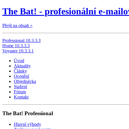
The Bat! - profesionální e-mailo
Přejít na obsah »
Professional 10.3.3.3
Home 10.3.3.3
Voyager 10.3.3.1
Úvod
Aktuality
Články
Ocenění
Objednávka
Stažení
Fórum
Kontakt
The Bat! Professional
Hlavní výhody