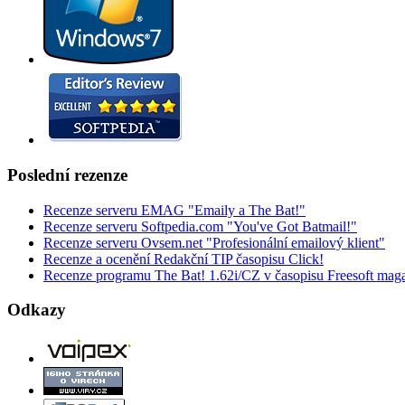
Poslední rezenze
Recenze serveru EMAG "Emaily a The Bat!"
Recenze serveru Softpedia.com "You've Got Batmail!"
Recenze serveru Ovsem.net "Profesionální emailový klient"
Recenze a ocenění Redakční TIP časopisu Click!
Recenze programu The Bat! 1.62i/CZ v časopisu Freesoft mag
Odkazy