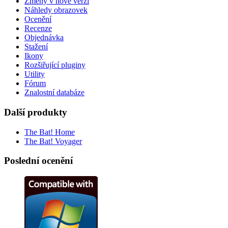
Změny v nové verzi
Náhledy obrazovek
Ocenění
Recenze
Objednávka
Stažení
Ikony
Rozšiřující pluginy
Utility
Fórum
Znalostní databáze
Další produkty
The Bat! Home
The Bat! Voyager
Poslední ocenění