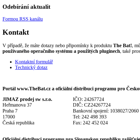
Odebírání aktualit
Formou RSS kanálu
Kontakt
V případě, že máte dotazy nebo připomínky k produktu
The Bat!
, mů
používaného operačního systému a použitých pluginech
, také pr
Kontaktní formulář
Technický dotaz
Portál www.TheBat.cz a oficiální distribuci programu pro Českou
JIMAZ prodej sw s.r.o.
IČO: 24267724
Heřmanova 37
DIČ: CZ24267724
Praha 7
Bankovní spojení: 1038027/2060
17000
Tel: 242 498 393
Česká republika
Fax: 242 452 024
Oficiální distribuci programu pro Slovenskou republiku zajišťuje